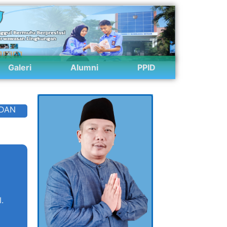
Galeri
Alumni
PPID
 DAN
.