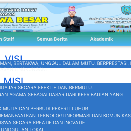
n Staff
Semua Berita
Akademik
VISI
IMAN, BERTAKWA, UNGGUL DALAM MUTU, BERPRESTASI,
ASAN LINGKUNGAN.
MISI
GAJAR SECARA EFEKTIF DAN BERMUTU.
N AGAMA SEBAGAI DASAR DARI KEPRIBADIAN YANG
 MULIA DAN BERBUDI PEKERTI LUHUR.
MANFAATKAN TEKNOLOGI INFORMASI DAN KOMUNIKASI
SWA SECARA KREATIF DAN INOVATIF.
EUNGGULAN LOKAL.