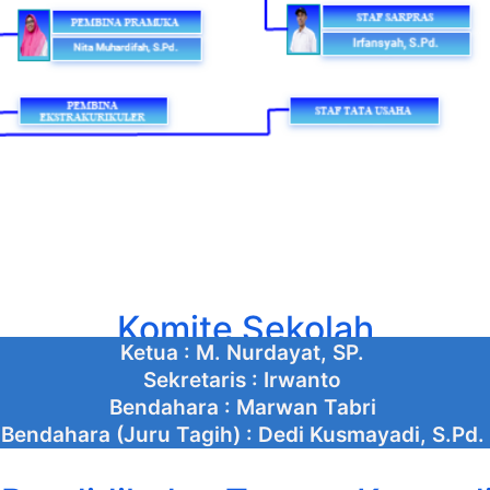
Komite Sekolah
Ketua : M. Nurdayat, SP.
Sekretaris : Irwanto
Bendahara : Marwan Tabri
Bendahara (Juru Tagih) : Dedi Kusmayadi, S.Pd.