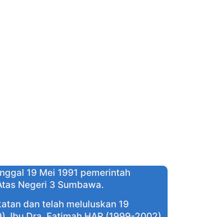
nggal 19 Mei 1991 pemerintah
Atas Negeri 3 Sumbawa.
atan dan telah meluluskan 19
9), Ibu Dra. Fatimah HAR (1999-2002),