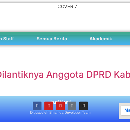
n Staff
Semua Berita
Akademik
Dilantiknya Anggota DPRD K
Ikuti Kami
Dibuat oleh Smaniga Developer Team