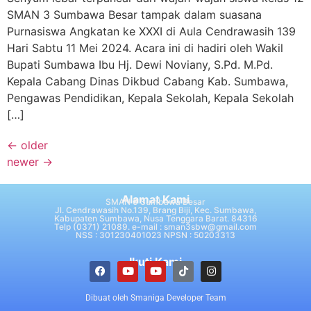
SMAN 3 Sumbawa Besar tampak dalam suasana
Purnasiswa Angkatan ke XXXI di Aula Cendrawasih 139
Hari Sabtu 11 Mei 2024. Acara ini di hadiri oleh Wakil
Bupati Sumbawa Ibu Hj. Dewi Noviany, S.Pd. M.Pd.
Kepala Cabang Dinas Dikbud Cabang Kab. Sumbawa,
Pengawas Pendidikan, Kepala Sekolah, Kepala Sekolah
[…]
←
older
newer
→
Alamat Kami
SMAN 3 Sumbawa Besar
Jl. Cendrawasih No.139, Brang Biji, Kec. Sumbawa,
Kabupaten Sumbawa, Nusa Tenggara Barat. 84316
Telp (0371) 21089. e-mail : sman3sbw@gmail.com
NSS : 301230401023 NPSN : 50203313
Ikuti Kami
Dibuat oleh Smaniga Developer Team