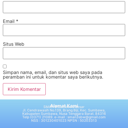
Email
*
Situs Web
Simpan nama, email, dan situs web saya pada
peramban ini untuk komentar saya berikutnya.
Alamat Kami
SMAN 3 Sumbawa Besar
Jl. Cendrawasih No.139, Brang Biji, Kec. Sumbawa,
Kabupaten Sumbawa, Nusa Tenggara Barat. 84316
Telp (0371) 21089. e-mail : sman3sbw@gmail.com
NSS : 301230401023 NPSN : 50203313