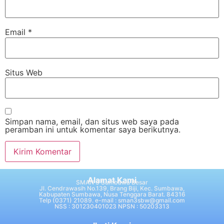
Email
*
Situs Web
Simpan nama, email, dan situs web saya pada
peramban ini untuk komentar saya berikutnya.
Alamat Kami
SMAN 3 Sumbawa Besar
Jl. Cendrawasih No.139, Brang Biji, Kec. Sumbawa,
Kabupaten Sumbawa, Nusa Tenggara Barat. 84316
Telp (0371) 21089. e-mail : sman3sbw@gmail.com
NSS : 301230401023 NPSN : 50203313