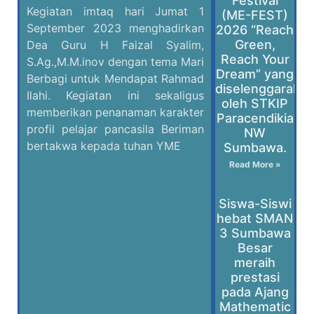
Festival
Kegiatan imtaq hari Jumat 1
(ME-FEST)
September 2023 menghadirkan
2026 “Reach
Green,
Dea Guru H Faizal Syalim,
Reach Your
S.Ag.,M.M.inov dengan tema Mari
Dream” yang
Berbagi untuk Mendapat Rahmad
diselenggaraka
Ilahi. Kegiatan ini sekaligus
oleh STKIP
memberikan penanaman karakter
Paracendikia
profil pelajar pancasila Beriman
NW
bertakwa kepada tuhan YME
Sumbawa.
Read More »
Siswa-Siswi
hebat SMAN
3 Sumbawa
Besar
meraih
prestasi
pada Ajang
Mathematic