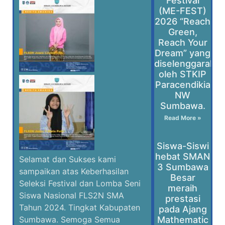
Festival
(ME-FEST)
2026 “Reach
Green,
Reach Your
Dream” yang
diselenggaraka
oleh STKIP
Paracendikia
NW
Sumbawa.
Read More »
Siswa-Siswi
hebat SMAN
Selamat dan Sukses kami
3 Sumbawa
sampaikan atas Keberhasilan
Besar
Seleksi Festival dan Lomba Seni
meraih
Siswa Nasional FLS2N SMA
prestasi
Tahun 2024. Tingkat Kabupaten
pada Ajang
Mathematic
Sumbawa. Semoga Semua