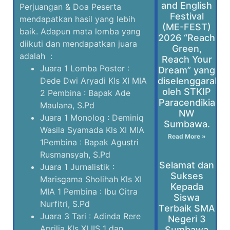
and English
Perjuangan & Doa Peserta
Festival
mendapatkan hasil yang lebih
(ME-FEST)
baik. Adapun mata lomba yang
2026 “Reach
diikuti dan mendapatkan juara
Green,
adalah :
Reach Your
Juara 1 Lomba Poster :
Dream” yang
diselenggaraka
Dede Dwi Aryadi Kls XI MIA
oleh STKIP
2 Pembina : Bapak Ade
Paracendikia
Maulana, S.Pd
NW
Juara 1 Monolog : Deminiq
Sumbawa.
Wasila Syamada Kls XI MIA
Read More »
1Pembina : Bapak Agustri
Rusmansyah, S.Pd
Selamat dan
Juara 1 Jurnalistik :
Sukses
Marisgama Sholihah Kls XI
Kepada
MIA 1 Pembina : Ibu Citra
Siswa
Nurfitri, S.Pd
Terbaik SMA
Juara 3 Tari : Adinda Rere
Negeri 3
Aprilia Kls XI IIS 1 dan
Sumbawa