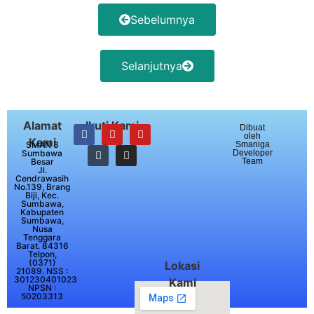
Sebelumnya
Selanjutnya
Alamat
Ikuti Kami
Dibuat
oleh
Kami
Smaniga
SMAN 3
Developer
Sumbawa
Team
Besar
Jl.
Cendrawasih
No.139, Brang
Biji, Kec.
Sumbawa,
Kabupaten
Sumbawa,
Nusa
Tenggara
Barat. 84316
Telpon,
(0371)
Lokasi
21089. NSS :
301230401023
Kami
NPSN :
50203313